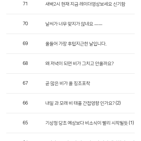
작
71
새벽2시 현재 지금 레이더영상보세요 신기함
성
자,
70
날씨가 너무 맞지가 않네요 ㅡㅡ
등
록
일
69
올들어 가장 후텁지근한 날입니다.
의
정
68
왜 저녁이 되면 비가 그치고 안올까요?
보
를
67
곧 많은 비가 올 징조포착
제
공
합
66
(2)
내일 과 모래 비 태풍 간접영향 인가요?
니
다.
65
(1)
기상청 당초 예상보다 비소식이 빨리 시작될듯