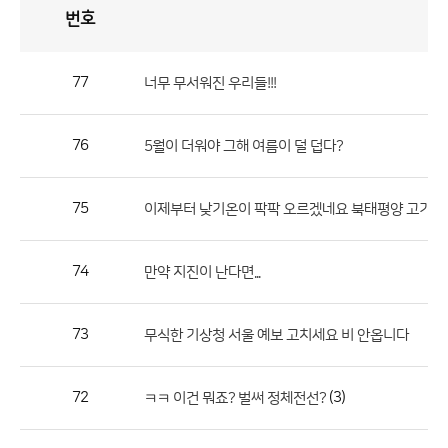
번호
자
유
토
론
게
시
판
77
너무 무서워진 우리들!!!
자
유
76
5월이 더워야 그해 여름이 덜 덥다?
토
론
게
75
이제부터 낮기온이 팍팍 오르겠네요 북태평양 고기압 ......
시
판
74
만약 지진이 난다면...
으
로
73
무식한 기상청 서울 예보 고치세요 비 안옵니다
번
호,
제
72
(3)
ㅋㅋ 이건 뭐죠? 벌써 정체전선?
목,