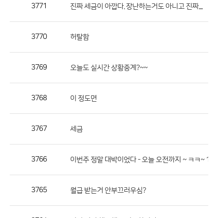
작
3771
진짜 세금이 아깝다. 장난하는거도 아니고 진짜....
성
자,
3770
허탈함
등
록
일
3769
오늘도 실시간 상황중계?~~
의
정
3768
이 정도면
보
를
3767
세금
제
공
합
3766
이번주 정말 대박이었다 - 오늘 오전까지 ~ ㅋㅋ~ 10
니
다.
3765
월급 받는거 안부끄러우심?