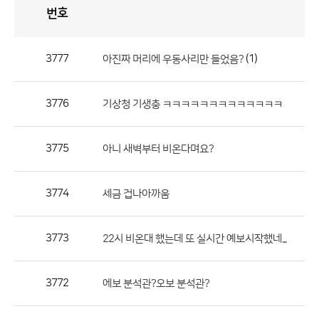
번호
자
유
토
론
게
시
판
3777
(1)
아진짜 머리에 우동사리만 들었음?
자
유
3776
기상청 기생충 ㅋㅋㅋㅋㅋㅋㅋㅋㅋㅋㅋㅋㅋ
토
론
게
3775
아니 새벽부터 비온다며요?
시
판
3774
세금 겁나아까움
으
로
3773
22시 비온대 했는데 또 실시간 예보시작했네...
번
호,
제
3772
에보 분석관?오보 분석관?
목,