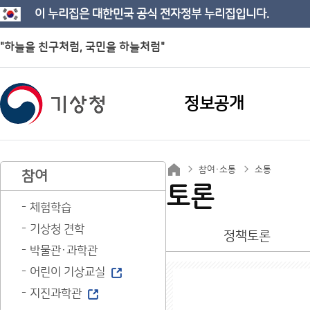
이 누리집은 대한민국 공식 전자정부 누리집입니다.
"하늘을 친구처럼, 국민을 하늘처럼"
정보공개
참여·소통
소통
참여
토론
체험학습
기상청 견학
정책토론
박물관·과학관
어린이 기상교실
지진과학관