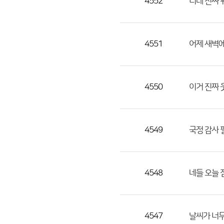
4552
니네 진짜 
4551
어제 새벽에
4550
이거 진짜 
4549
국정 감사 
4548
네들 오늘 
4547
날씨가 너