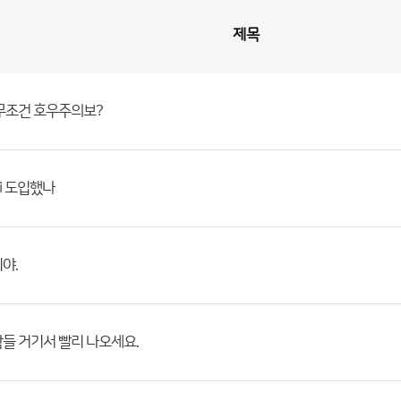
제목
무조건 호우주의보?
i 도입했나
야.
들 거기서 빨리 나오세요.