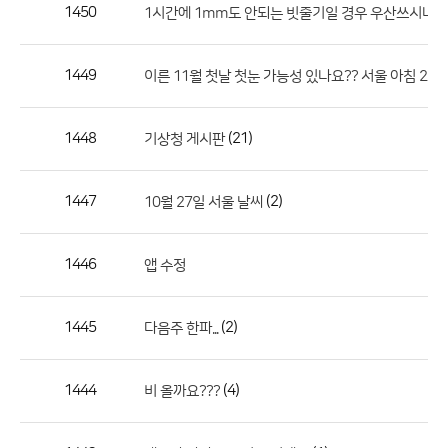
작
1450
1시간에 1mm도 안되는 빗줄기일 경우 우산쓰시나요
성
자,
1449
이른 11월 첫날 첫눈 가능성 있나요?? 서울 아침 2도 
등
록
일
1448
(21)
기상청 게시판
의
정
1447
(2)
10월 27일 서울 날씨
보
를
1446
앱 수정
제
공
합
1445
(2)
다음주 한파...
니
다.
1444
(4)
비 올까요???