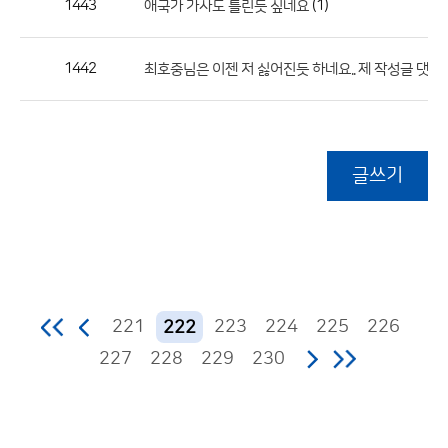
1443
(1)
애국가 가사도 틀린듯 싶네요
1442
최호중님은 이젠 저 싫어진듯 하네요.. 제 작성글 댓글 안
글쓰기
221
223
224
225
226
222
227
228
229
230