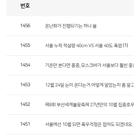
번호
자
유
토
론
게
시
판
1456
온난화가 진행되기는 하나 봄
자
유
1455
(1)
서울 누적 적설량 40cm VS 서울 40도 폭염
토
론
게
1454
기온만 본다면 홍콩, 모스크바가 서울보다 훨씬 좋은듯
시
판
1453
12월 24일 눈이 온다는거 어떻게 알았는지 좀 알고싶
으
로
1452
제8회 부산세계불꽃축제 27년만의 10월 집중호우로
번
호,
제
1451
(2)
서울에선 10월 되면 폭우걱정은 접어도 되겠네요.
목,