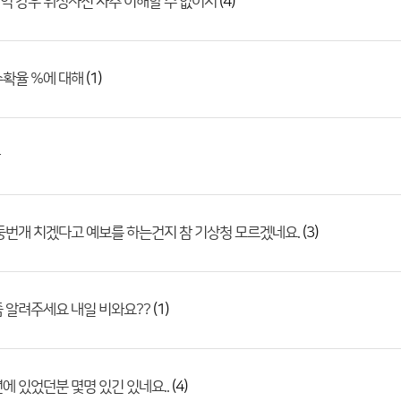
(4)
 강우 위성사진 자주 이해할 수 없어서
(1)
수확율 %에 대해
(3)
둥번개 치겠다고 예보를 하는건지 참 기상청 모르겠네요.
(1)
 알려주세요 내일 비와요??
(4)
에 있었던분 몇명 있긴 있네요..