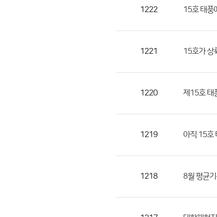
목,
1222
15호 태풍
작
성
자,
1221
15호가 
등
록
일
1220
제15호 태
의
정
보
를
1219
아직 15호
제
공
합
1218
8월 평균기
니
다.