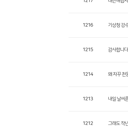
1217
대한해협지역
1216
기상청 강
1215
감사합니다
1214
왜 자꾸 천
1213
내일 날씨좀
1212
그래도 작년