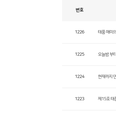
번호
자
유
토
론
게
시
판
1226
태풍 매미의
자
유
토
론
1225
오늘밤 부터
게
시
판
1224
현재까지 
으
로
번
1223
제15호 태풍
호,
제