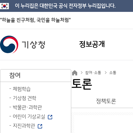
이 누리집은 대한민국 공식 전자정부 누리집입니다.
"하늘을 친구처럼, 국민을 하늘처럼"
정보공개
참여·소통
소통
참여
토론
체험학습
기상청 견학
정책토론
박물관·과학관
어린이 기상교실
지진과학관