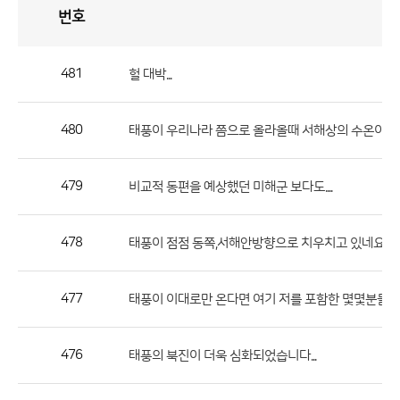
번호
자
유
토
론
게
시
판
481
헐 대박...
자
유
480
(
태풍이 우리나라 쯤으로 올라올때 서해상의 수온이...
토
론
게
479
비교적 동편을 예상했던 미해군 보다도....
시
판
478
태풍이 점점 동쪽,서해안방향으로 치우치고 있네요.
으
로
477
태풍이 이대로만 온다면 여기 저를 포함한 몇몇분들이...
번
호,
제
476
태풍의 북진이 더욱 심화되었습니다...
목,