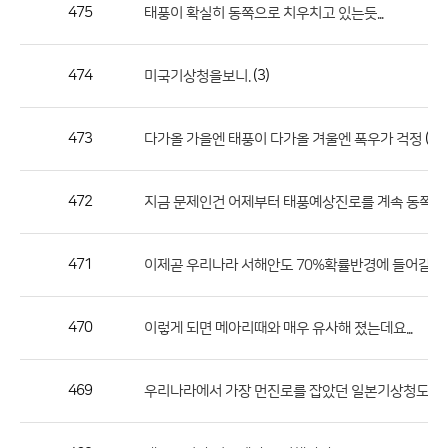
작
475
태풍이 확실히 동쪽으로 치우치고 있는듯...
성
자,
474
(3)
미국기상청을보니.
등
록
일
473
(3)
다가올 가을엔 태풍이 다가올 겨울엔 폭우가 걱정
의
정
472
지금 문제인건 어제부터 태풍예상진로를 계속 동쪽으로
보
를
471
이제곧 우리나라 서해안도 70%확률반경에 들어갈 가능
제
공
합
470
이렇게 되면 메아리때와 매우 유사해 졌는데요...
니
다.
469
우리나라에서 가장 먼진로를 잡았던 일본기상청도...