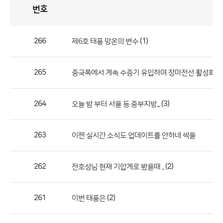
번호
자
유
토
론
게
시
판
266
(1)
제6호 태풍 망온의 변수
자
유
265
중국쪽에서 계속 수증기 유입하며 장마전선 활성화 ......
토
론
게
264
(3)
오늘 밤 부터 서울 등 중부지방...
시
판
263
이젠 실시간 소식도 업데이트를 안하네 썩을
으
로
262
(2)
전호성님 현재 기압계로 봤을때 ..
번
호,
제
261
(2)
이번 태풍은
목,