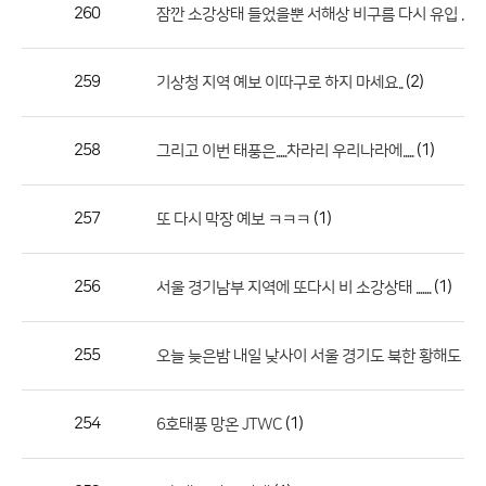
작
260
(1
잠깐 소강상태 들었을뿐 서해상 비구름 다시 유입 ....
성
자,
259
(2)
기상청 지역 예보 이따구로 하지 마세요..
등
록
일
258
(1)
그리고 이번 태풍은.....차라리 우리나라에.....
의
정
257
(1)
또 다시 막장 예보 ㅋㅋㅋ
보
를
256
(1)
서울 경기남부 지역에 또다시 비 소강상태 .......
제
공
합
255
오늘 늦은밤 내일 낮사이 서울 경기도 북한 황해도 
니
다.
254
(1)
6호태풍 망온 JTWC