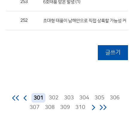
253
(1)
6호태풍 망온 발생
252
초대형 태풍이 남해안으로 직접 상륙할 가능성 커
글쓰기
302
303
304
305
306
301
307
308
309
310