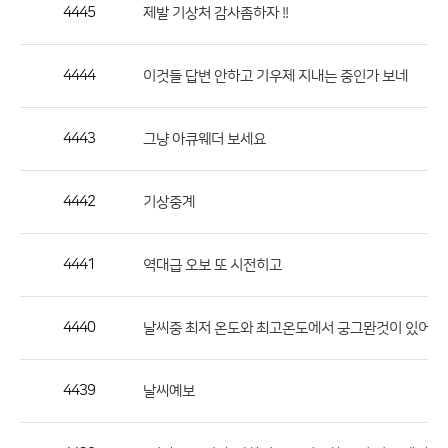
작
4445
제발 기상처 감사좀하자 !!
성
자,
4444
이것들 답변 안하고 기우제 지내는 중인가 보네
등
록
일
4443
그냥 아큐웨더 보세요
의
정
4442
기상중계
보
를
4441
역대급 오보 또 시전히고
제
공
합
4440
날씨중 최저 온도와 최고온도에서 궁그뫈것이 있어요
니
다.
4439
날씨예보