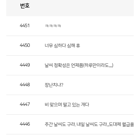
번호
자
유
토
론
게
시
판
4451
ㅋㅋㅋㅋ
자
유
4450
너무 심하다 심해 휴
토
론
게
4449
날씨 정확성은 언제쯤(하루만이라도.....)
시
판
4448
장난치냐?
으
로
4447
비 맞으며 떨고 있는 개다
번
호,
제
4446
주간 날씨도 구라. 내일 날씨도 구라...도대체 월급을 왜
목,