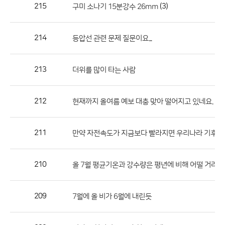
작
215
(3)
구미 소나기 15분강수 26mm
성
자,
214
등압선 관련 문제 질문이요...
등
록
일
213
더위를 많이 타는 사람
의
정
212
현재까지 올여름 예보 대충 맞아 떨어지고 있네요.
보
를
211
만약 자전속도가 지금보다 빨라지면 우리나라 기후는
제
공
합
210
올 7월 평균기온과 강수량은 평년에 비해 어떨 거라고
니
다.
209
7월에 올 비가 6월에 내린듯