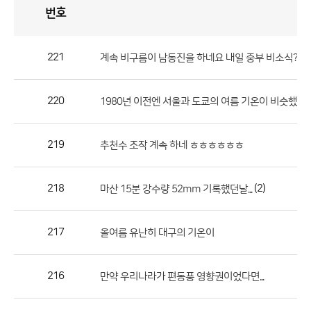
번호
자
유
토
론
게
시
판
221
(
계속 비구름이 남동진을 하네요 내일 중부 비소식??
자
유
220
1980년 이전엔 서울과 도쿄의 여름 기온이 비슷했는
토
론
게
219
추천수 조작 계속 하네 ㅎㅎㅎㅎㅎㅎ
시
판
218
(2)
마산 15분 강수량 52mm 기록했던날...
으
로
217
올여름 유난히 대구의 기온이
번
호,
제
216
만약 우리나라가 편동풍 영향권이었다면...
목,