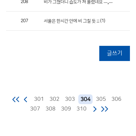
208
비가 그쳤더니 습도가 쳐 올렸네요 ㅡ,,ㅡ
207
(1)
서울은 한시간 안에 비 그칠 듯 ;;;
글쓰기
301
302
303
305
306
304
307
308
309
310