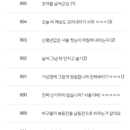
작
895
(1)
초여름 날씨군요.
성
자,
894
(3)
오늘 비 예보도 꼬리내리기 시작 ㅋㅋㅋ
등
록
일
893
(2)
신평년값은 서울 첫눈이 며칠에 내리는지
의
정
892
(2)
날씨 그냥 막 던지고 봄?
보
를
891
(3)
기상청에 그렇게 정밀합니까 언제부터??ㅋㅋㅋ
제
공
합
890
진짜 신기하지 않습니까? 서울 대박 ㅋㅋㅋㅋㅋ
니
다.
889
비구름이 북동진을 남동진으로 바뀌는거 같네요