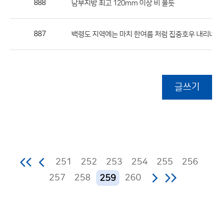
888
남부지방 최고 120mm 이상 비 올듯
887
백령도 지역에는 마치 한여름 처럼 집중호우 내리네요
글쓰기
251
252
253
254
255
256
257
258
260
259