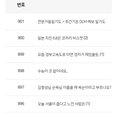
번호
자
유
토
론
게
시
판
901
전문가용일기도 > 주간기온 DLM 예보 일기도
자
유
900
(2)
일본 지진 6.8은 코끼리 비스켓
토
론
게
899
(1)
요즘 경부고속도로 타면 경치가 재밌을듯.
시
판
898
수능이 코 앞이네요..
으
로
897
김형성님 순옥님 이름을 왜 옥순이라고 부르나요?
번
호,
제
896
(1)
오늘 서울이 춥다고 느낀 사람은
목,