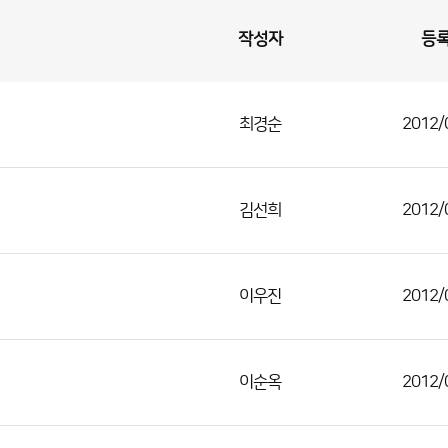
작성자
등
최경순
2012/
김선희
2012/
이우진
2012/
이순옥
2012/