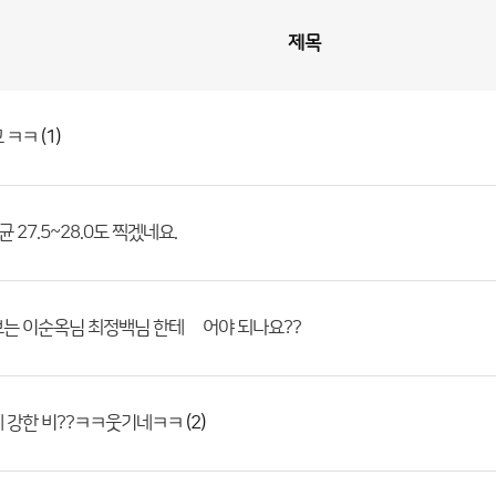
제목
(1)
고 ㅋㅋ
 27.5~28.0도 찍겠네요.
는 이순옥님 최정백님 한테 밎어야 되나요??
(2)
에 강한 비??ㅋㅋ웃기네ㅋㅋ