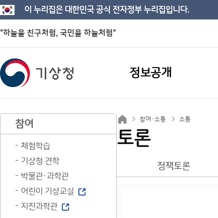
이 누리집은 대한민국 공식 전자정부 누리집입니다.
"하늘을 친구처럼, 국민을 하늘처럼"
정보공개
참여·소통
소통
참여
토론
체험학습
기상청 견학
정책토론
박물관·과학관
어린이 기상교실
지진과학관