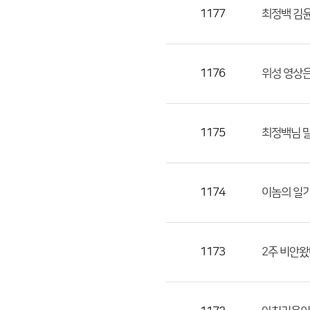
목,
1177
최정백 김윤
작
성
자,
1176
위성 영상은
등
록
일
1175
최정백님 말
의
정
보
를
1174
이놈의 일
제
공
합
1173
2주 비안왔
니
다.