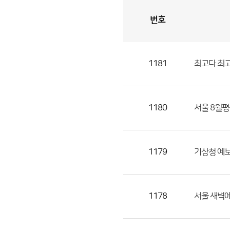
번호
자
유
토
론
게
시
판
1181
최고다 최
자
유
토
론
1180
서울 8월평균
게
시
판
1179
기상청 예보
으
로
번
1178
서울 새벽
호,
제