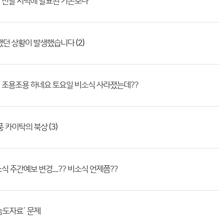
 전날 저녁에 발표된 기온보다
(2)
 했던 상황이 발생했습니다
 조용조용 하네요 토요일 비소식 사라졌는데??
(3)
풍 카이탁의 북상
식 주간예보 변경....?? 비소식 언제쯤??
농도자료´ 문제