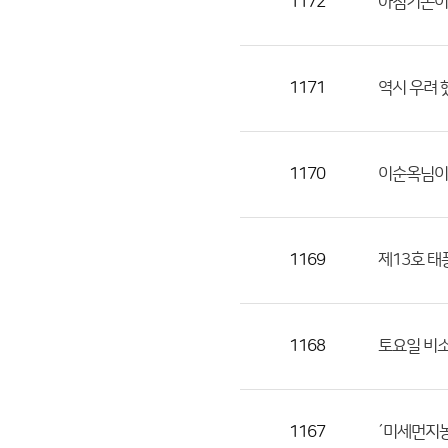
1172
아침기온이
1171
역시 우려
1170
이순옥님이
1169
제13호 태
1168
토요일 비소
1167
´미세먼지