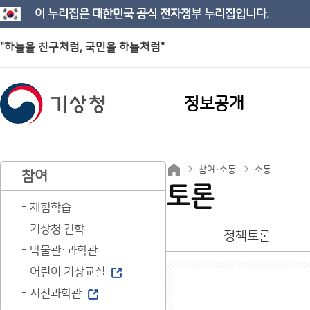
이 누리집은 대한민국 공식 전자정부 누리집입니다.
"하늘을 친구처럼, 국민을 하늘처럼"
정보공개
참여·소통
소통
참여
토론
체험학습
기상청 견학
정책토론
박물관·과학관
어린이 기상교실
지진과학관