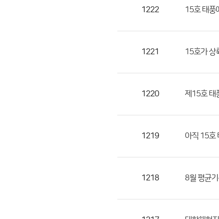
목,
1222
15호 태풍
작
성
자,
1221
15호가 
등
록
일
1220
제15호 태
의
정
보
를
1219
아직 15호
제
공
합
1218
8월 평균기
니
다.