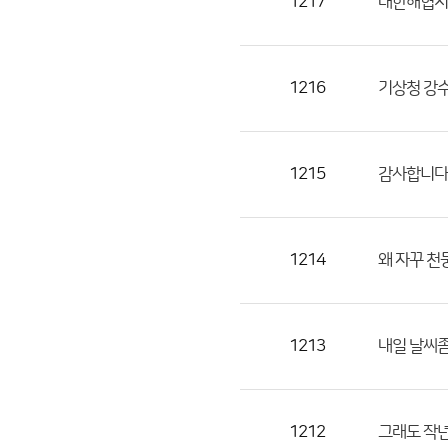
1217
대한해협지역
1216
기상청 강
1215
감사합니다
1214
왜 자꾸 천
1213
내일 날씨좀
1212
그래도 작년