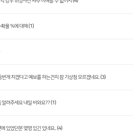
(4)
 강우 위성사진 자주 이해할 수 없어서
(1)
수확율 %에 대해
(3)
둥번개 치겠다고 예보를 하는건지 참 기상청 모르겠네요.
(1)
 알려주세요 내일 비와요??
(4)
에 있었던분 몇명 있긴 있네요..