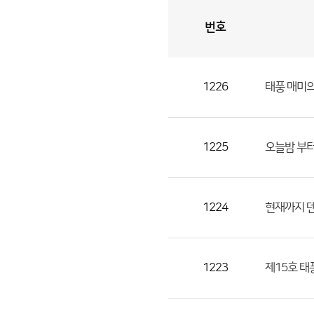
번호
자
유
토
론
게
시
판
1226
태풍 매미의
자
유
토
론
1225
오늘밤 부터
게
시
판
1224
현재까지 
으
로
번
1223
제15호 태풍
호,
제