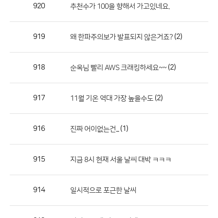
작
920
추천수가 100을 향해서 가고있네요.
성
자,
919
(2)
왜 한파주의보가 발표되지 않은거죠?
등
록
일
918
(2)
순옥님 빨리 AWS 크래킹하세요~~
의
정
917
(2)
11월 기온 역대 가장 높을수도
보
를
916
(1)
진짜 어이없는건...
제
공
합
915
지금 8시 현재 서울 날씨 대박 ㅋㅋㅋ
니
다.
914
일시적으로 포근한 날씨