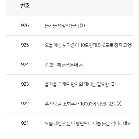
번호
자
유
토
론
게
시
판
926
(1)
올가을 연장전 돌입
자
유
925
오늘 예상 낮기온이 10도인데 5~6도로 정지 되었네
토
론
게
924
오랬만에 글쓰는데 흠
시
판
923
(2)
올겨울 그래도 만약의 대비는 필요함.
으
로
922
(2)
우진님 글 조회수가 10000이 넘었네요?
번
호,
제
921
(3)
오늘 내린 첫눈이 평년보다 이틀 늦은 것이라네요.
목,