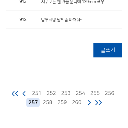
913
서귀포는 왠 겨울 문턱에 139mm 폭우
912
남부지방 날씨좀 마쳐줘~
글쓰기
251
252
253
254
255
256
258
259
260
257