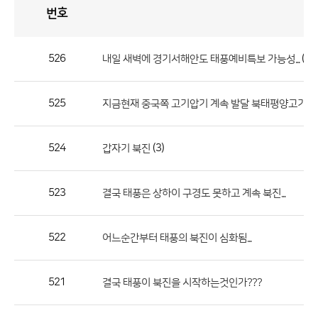
번호
자
유
토
론
게
시
판
526
(4)
내일 새벽에 경기서해안도 태풍예비특보 가능성...
자
유
525
지금현재 중국쪽 고기압기 계속 발달 북태평양고기압 계
토
론
게
524
(3)
갑자기 북진
시
판
523
결국 태풍은 상하이 구경도 못하고 계속 북진...
으
로
522
어느순간부터 태풍의 북진이 심화됨...
번
호,
제
521
결국 태풍이 북진을 시작하는것인가???
목,