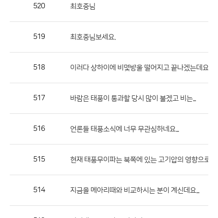
작
520
최호중님
성
자,
519
최호중님보세요.
등
록
일
518
이러다 상하이에 비몇방울 떨어지고 끝나겠는데요??
의
정
517
바람은 태풍이 통과할 당시 많이 불겠고 비는...
보
를
516
언론들 태풍소식에 너무 무관심하네요...
제
공
합
515
현재 태풍무이파는 북쪽에 있는 고기압의 영향으로...
니
다.
514
지금을 메아리때와 비교하시는 분이 계신데요...