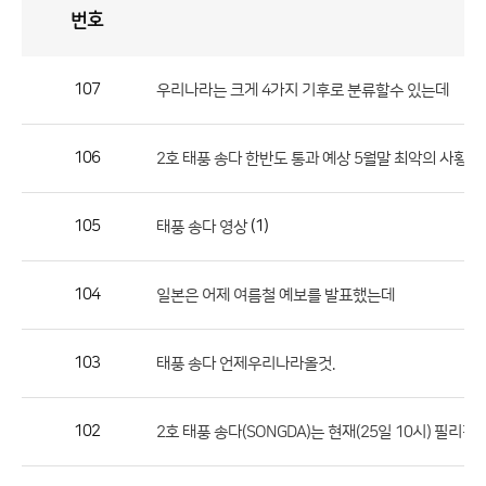
번호
자
유
토
론
게
시
판
107
우리나라는 크게 4가지 기후로 분류할수 있는데
자
유
106
2호 태풍 송다 한반도 통과 예상 5월말 최악의 사황
토
론
게
105
(1)
태풍 송다 영상
시
판
104
일본은 어제 여름철 예보를 발표했는데
으
로
103
태풍 송다 언제우리나라올것.
번
호,
제
102
목,