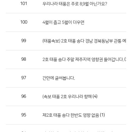
작
101
우리나라 태풍은 주로 8,9월 아닌가요?
성
자,
100
4월이 춥고 5월이 더우면
등
록
일
99
(
(태풍속보) 2호 태풍 송다 경남 경북동남부 관통 예정
의
정
98
(2)
2호 태풍 송다 주말 제주지역 영향권 들어갑니다.
보
를
97
간만에 글써봅니다.
제
공
합
96
(4)
(속보 태풍 2호 우리나라 향해
니
다.
95
(1)
제2호 태풍 송다 한반도 영향 없음