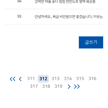
94
강력한 태풍 송다 점점 한반도로 향해 북상중
93
안녕하세요... 목금 비안왔으면 좋겠습니다.. 이유는... 글
글쓰기
311
313
314
315
316
312
317
318
319