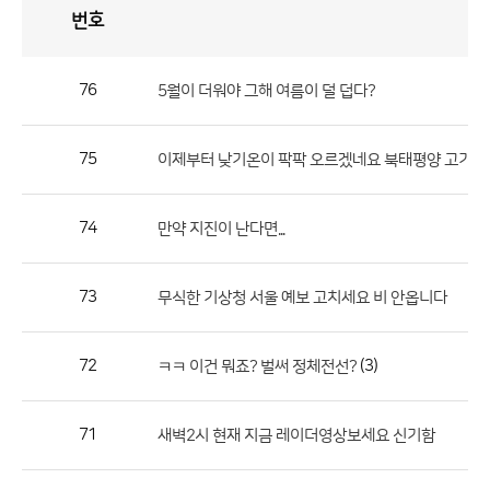
번호
자
유
토
론
게
시
판
76
5월이 더워야 그해 여름이 덜 덥다?
자
유
75
이제부터 낮기온이 팍팍 오르겠네요 북태평양 고기압 ......
토
론
게
74
만약 지진이 난다면...
시
판
73
무식한 기상청 서울 예보 고치세요 비 안옵니다
으
로
72
(3)
ㅋㅋ 이건 뭐죠? 벌써 정체전선?
번
호,
제
71
새벽2시 현재 지금 레이더영상보세요 신기함
목,