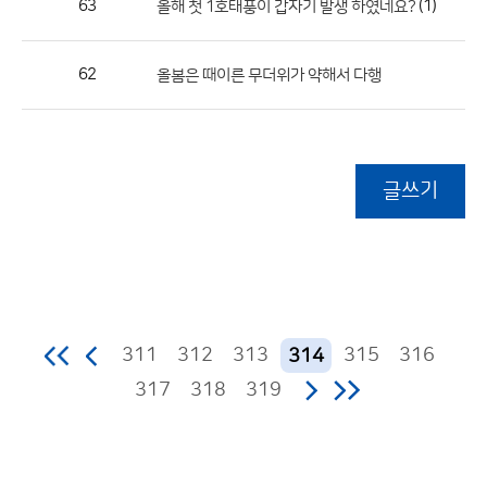
63
(1)
올해 첫 1호태풍이 갑자기 발생 하였네요?
62
올봄은 때이른 무더위가 약해서 다행
글쓰기
311
312
313
315
316
314
317
318
319