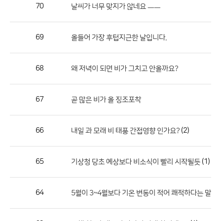
작
70
날씨가 너무 맞지가 않네요 ㅡㅡ
성
자,
69
올들어 가장 후텁지근한 날입니다.
등
록
일
68
왜 저녁이 되면 비가 그치고 안올까요?
의
정
67
곧 많은 비가 올 징조포착
보
를
66
(2)
내일 과 모래 비 태풍 간접영향 인가요?
제
공
합
65
(1)
기상청 당초 예상보다 비소식이 빨리 시작될듯
니
다.
64
5월이 3~4월보다 기온 변동이 적어 쾌적하다는 말은 