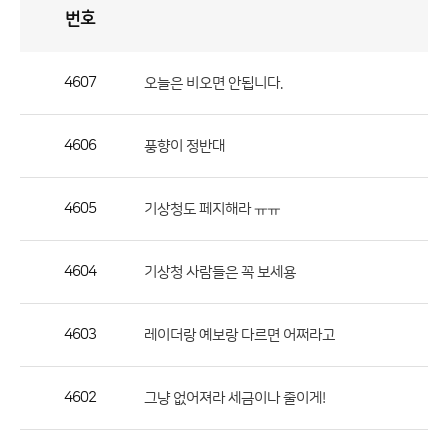
번호
자
유
토
론
게
시
판
4607
오늘은 비오면 안됩니다.
자
유
4606
풍향이 정반대
토
론
게
4605
기상청도 페지해라 ㅠㅠ
시
판
4604
기상청 사람들은 꼭 보세용
으
로
4603
레이더랑 예보랑 다르면 어쩌라고
번
호,
제
4602
그냥 없어져라 세금이나 줄이게!
목,