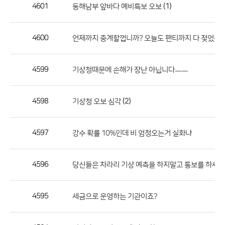
작
4601
(1)
동해남부 앞바다 예비특보 오보
성
자,
4600
언제까지 중계할껍니까? 오늘도 팬티까지 다 젖었습
등
록
일
4599
기상청때문에 손해가 장난 아닙니다ㅡㅡ
의
정
4598
(2)
기상청 오보 심각
보
를
4597
강수 확률 10%인데 비 엄청오는거 실화냐
제
공
합
4596
당신들은 차라리 기상 예측을 하지말고 통보를 하세요.
니
다.
4595
세금으로 운영하는 기관이죠?