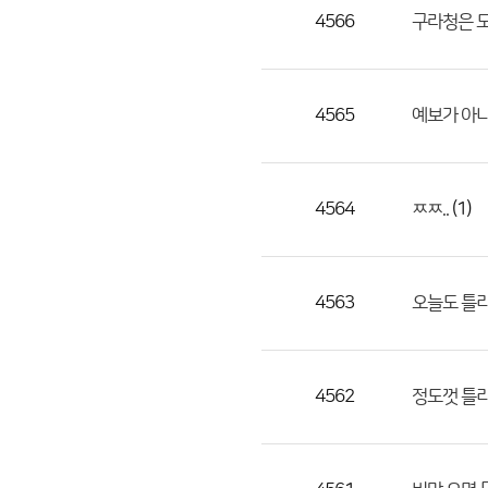
목,
4566
구라청은 
작
성
자,
4565
예보가 아니
등
록
일
4564
(1)
ㅉㅉ..
의
정
보
를
4563
오늘도 틀
제
공
합
4562
정도껏 틀리
니
다.