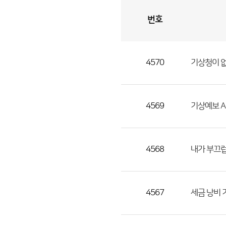
번호
자
유
토
론
게
시
판
4570
기상청이 
자
유
토
론
4569
기상예보 A
게
시
판
4568
내가 부끄
으
로
번
4567
세금 낭비 
호,
제