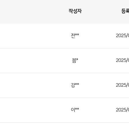
작성자
등
전**
2025/
븜*
2025/
강**
2025/
이**
2025/