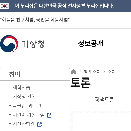
이 누리집은 대한민국 공식 전자정부 누리집입니다.
"하늘을 친구처럼, 국민을 하늘처럼"
정보공개
참여·소통
소통
참여
토론
체험학습
기상청 견학
정책토론
박물관·과학관
어린이 기상교실
지진과학관