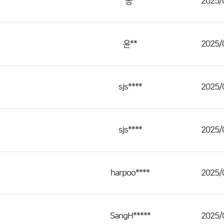
동*
2025/
윤**
2025/
sjs****
2025/
sjs****
2025/
harpoo****
2025/
SangH*****
2025/