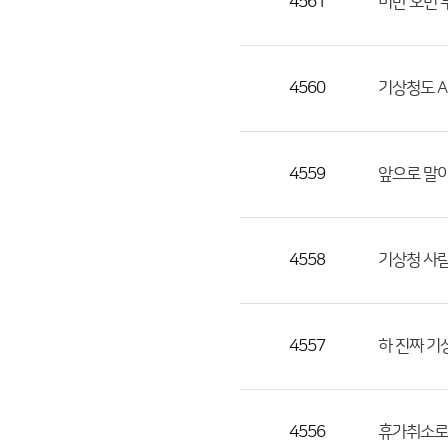
4561
비만 오면 
4560
기상청도 A
4559
앞으로 말이
4558
기상청 사람
4557
하 진짜 기
4556
휴가취소로