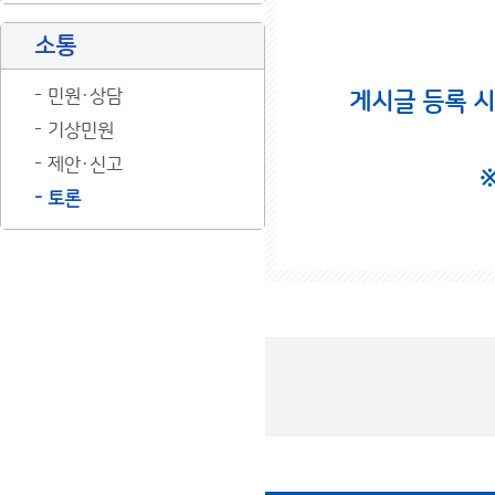
소통
민원·상담
게시글 등록 
기상민원
제안·신고
토론