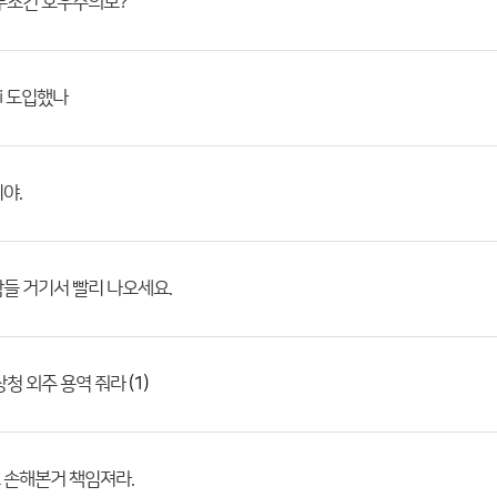
무조건 호우주의보?
i 도입했나
야.
들 거기서 빨리 나오세요.
(1)
상청 외주 용역 줘라
 손해본거 책임져라.