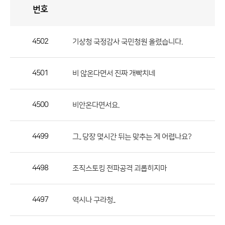
번호
자
유
토
론
게
시
판
4502
기상청 국정감사 국민청원 올렸습니다.
자
유
4501
비 않온다면서 진짜 개빡치네
토
론
게
4500
비안온다면서요.
시
판
4499
그.. 당장 몇시간 뒤는 맞추는 게 어렵나요?
으
로
4498
조직스토킹 전파공격 괴롭히지마
번
호,
제
4497
역시나 구라청..
목,