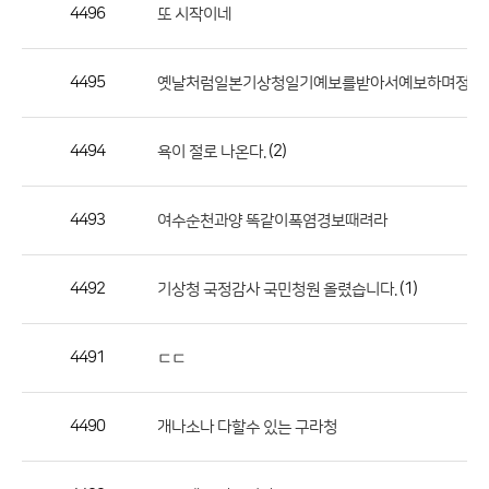
작
4496
또 시작이네
성
자,
4495
옛날처럼일본기상청일기예보를받아서예보하며정확
등
록
일
4494
(2)
욕이 절로 나온다.
의
정
4493
여수순천과양 똑같이폭염경보때려라
보
를
4492
(1)
기상청 국정감사 국민청원 올렸습니다.
제
공
합
4491
ㄷㄷ
니
다.
4490
개나소나 다할수 있는 구라청