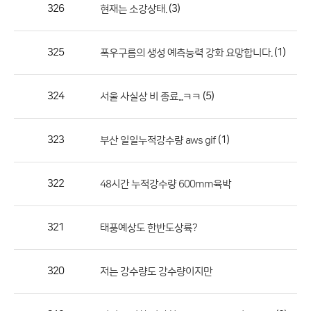
작
326
(3)
현재는 소강상태.
성
자,
325
(1)
폭우구름의 생성 예측능력 강화 요망합니다.
등
록
일
324
(5)
서울 사실상 비 종료...ㅋㅋ
의
정
323
(1)
부산 일일누적강수량 aws gif
보
를
322
48시간 누적강수량 600mm육박
제
공
합
321
태풍예상도 한반도상륙?
니
다.
320
저는 강수량도 강수량이지만