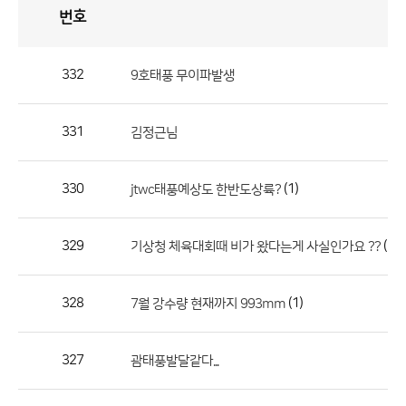
번호
자
유
토
론
게
시
판
332
9호태풍 무이파발생
자
유
331
김정근님
토
론
게
330
(1)
jtwc태풍예상도 한반도상륙?
시
판
329
(1)
기상청 체육대회때 비가 왔다는게 사실인가요 ??
으
로
328
(1)
7월 강수량 현재까지 993mm
번
호,
제
327
괌태풍발달같다...
목,