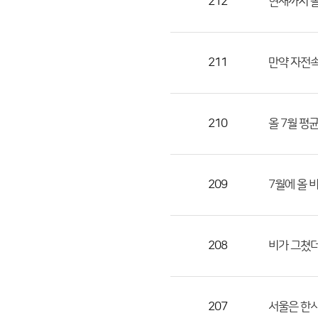
212
현재까지 올
211
만약 자전
210
올 7월 평
209
7월에 올 
208
비가 그쳤더
207
서울은 한시간