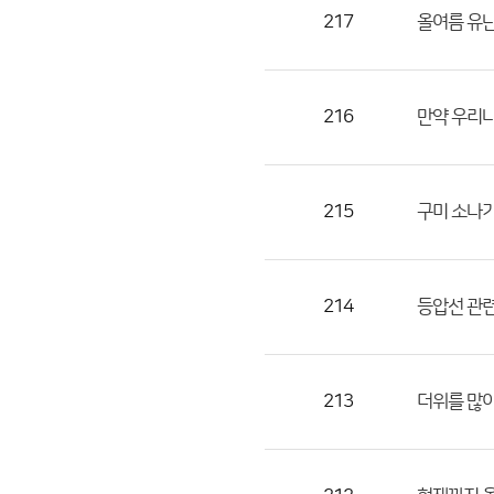
목,
217
올여름 유
작
성
자,
216
만약 우리나
등
록
일
215
구미 소나기
의
정
보
를
214
등압선 관련
제
공
합
213
더위를 많이
니
다.