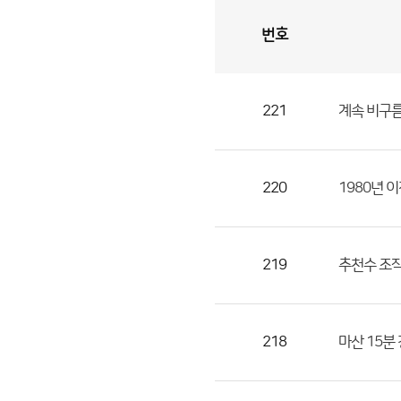
번호
자
유
토
론
게
시
판
221
계속 비구름
자
유
토
론
220
1980년 
게
시
판
219
추천수 조
으
로
번
218
마산 15분 
호,
제