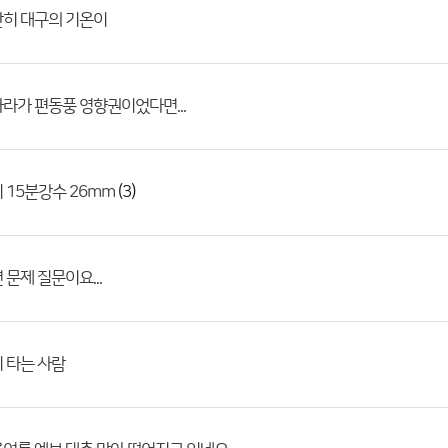
난히 대구의 기온이
라가 편동풍 영향권이었다면...
(3)
 15분강수 26mm
 문제 질문이요...
 타는 사람