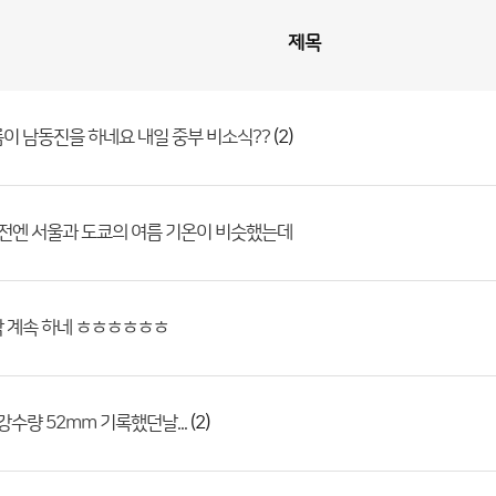
제목
(2)
이 남동진을 하네요 내일 중부 비소식??
이전엔 서울과 도쿄의 여름 기온이 비슷했는데
작 계속 하네 ㅎㅎㅎㅎㅎㅎ
(2)
강수량 52mm 기록했던날...