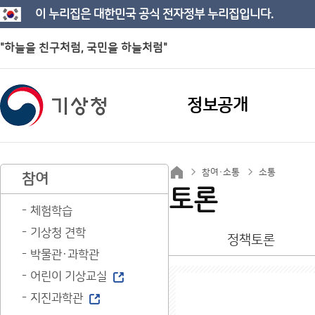
이 누리집은 대한민국 공식 전자정부 누리집입니다.
"하늘을 친구처럼, 국민을 하늘처럼"
정보공개
참여·소통
소통
참여
토론
체험학습
기상청 견학
정책토론
박물관·과학관
어린이 기상교실
지진과학관