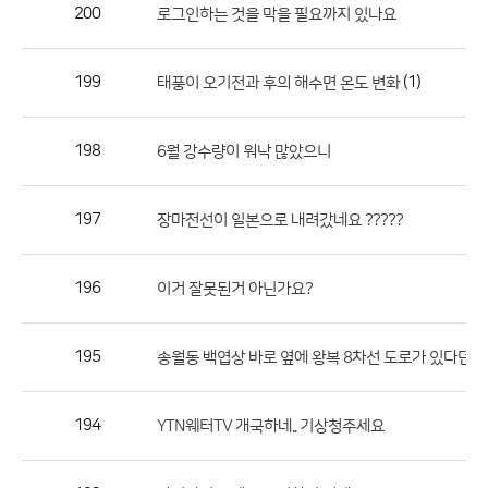
작
200
로그인하는 것을 막을 필요까지 있나요
성
자,
199
(1)
태풍이 오기전과 후의 해수면 온도 변화
등
록
일
198
6월 강수량이 워낙 많았으니
의
정
197
장마전선이 일본으로 내려갔네요 ?????
보
를
196
이거 잘못된거 아닌가요?
제
공
합
195
송월동 백엽상 바로 옆에 왕복 8차선 도로가 있다던데
니
다.
194
YTN웨터TV 개국하네.. 기상청주세요