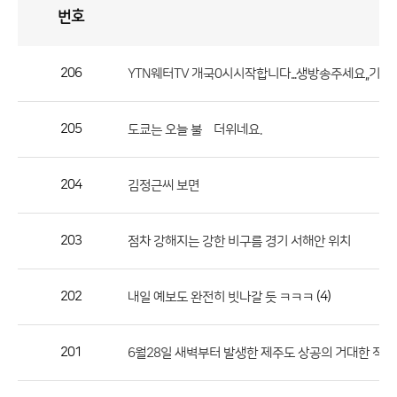
번호
자
유
토
론
게
시
판
206
YTN웨터TV 개국0시시작합니다...생방송주세요,,기상청
자
유
205
도쿄는 오늘 불볓더위네요.
토
론
게
204
김정근씨 보면
시
판
203
점차 강해지는 강한 비구름 경기 서해안 위치
으
로
202
(4)
내일 예보도 완전히 빗나갈 듯 ㅋㅋㅋ
번
호,
제
201
6월28일 새벽부터 발생한 제주도 상공의 거대한 적
목,