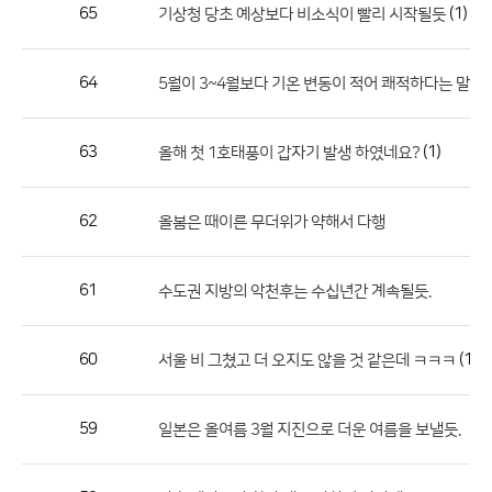
작
65
(1)
기상청 당초 예상보다 비소식이 빨리 시작될듯
성
자,
64
5월이 3~4월보다 기온 변동이 적어 쾌적하다는 말은 
등
록
일
63
(1)
올해 첫 1호태풍이 갑자기 발생 하였네요?
의
정
62
올봄은 때이른 무더위가 약해서 다행
보
를
61
수도권 지방의 악천후는 수십년간 계속될듯.
제
공
합
60
(1)
서울 비 그쳤고 더 오지도 않을 것 같은데 ㅋㅋㅋ
니
다.
59
일본은 올여름 3월 지진으로 더운 여름을 보낼듯.