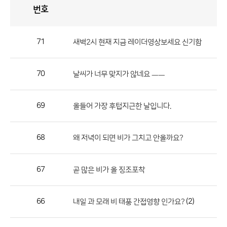
번호
자
유
토
론
게
시
판
71
새벽2시 현재 지금 레이더영상보세요 신기함
자
유
70
날씨가 너무 맞지가 않네요 ㅡㅡ
토
론
게
69
올들어 가장 후텁지근한 날입니다.
시
판
68
왜 저녁이 되면 비가 그치고 안올까요?
으
로
67
곧 많은 비가 올 징조포착
번
호,
제
66
(2)
내일 과 모래 비 태풍 간접영향 인가요?
목,