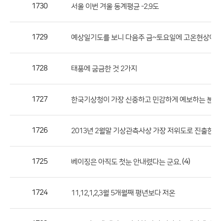
작
1730
서울 이번 겨울 동계평균 -2.9도
성
자,
1729
예상일기도를 보니 다음주 금~토요일에 고온현상이 나
등
록
일
1728
태풍에 굼금한 것 2가지
의
정
1727
한국기상청이 가장 신중하고 민감하게 예보하는 분야
보
를
1726
2013년 2월말 기상관측사상 가장 저위도로 진출한 
제
공
합
1725
(4)
베이징은 아직도 첫눈 안내렸다는 군요.
니
다.
1724
11,12,1,2,3월 5개월째 평년보다 저온