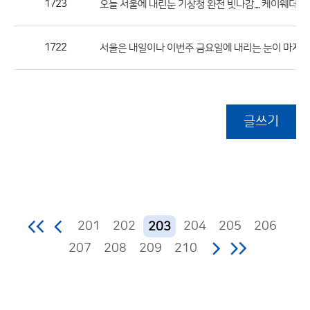
1723
오늘 서울에 내린눈 기상청 완전 빗나감.... 케이웨더 
1722
서울은 내일이나 이번주 금요일에 내리는 눈이 마지막
글쓰기
201
202
204
205
206
203
207
208
209
210