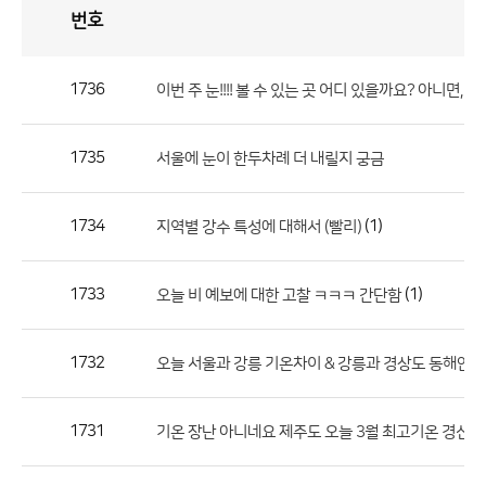
번호
자
유
토
론
게
시
판
1736
이번 주 눈!!!! 볼 수 있는 곳 어디 있을까요? 아니면, 
자
유
1735
서울에 눈이 한두차례 더 내릴지 궁금
토
론
게
1734
(1)
지역별 강수 특성에 대해서 (빨리)
시
판
1733
(1)
오늘 비 예보에 대한 고찰 ㅋㅋㅋ 간단함
으
로
1732
오늘 서울과 강릉 기온차이 & 강릉과 경상도 동해안
번
호,
제
1731
기온 장난 아니네요 제주도 오늘 3월 최고기온 경신
목,