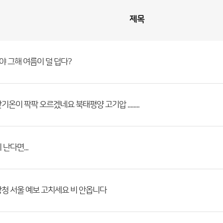
제목
야 그해 여름이 덜 덥다?
온이 팍팍 오르겠네요 북태평양 고기압 ........
난다면...
청 서울 예보 고치세요 비 안옵니다