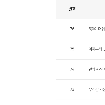
번호
자
유
토
론
게
시
판
76
5월이 더워
자
유
토
론
75
이제부터 낮기
게
시
판
74
만약 지진이 
으
로
번
73
무식한 기상
호,
제