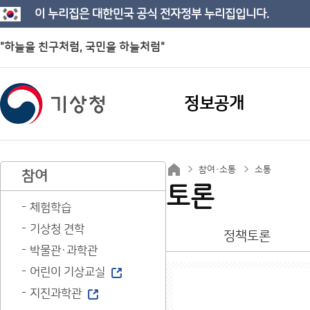
이 누리집은 대한민국 공식 전자정부 누리집입니다.
"하늘을 친구처럼, 국민을 하늘처럼"
정보공개
참여·소통
소통
참여
토론
체험학습
기상청 견학
정책토론
박물관·과학관
어린이 기상교실
지진과학관