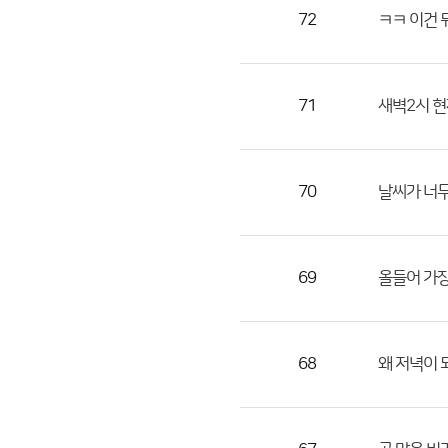
목,
72
ㅋㅋ 이건 
작
성
자,
71
새벽2시 
등
록
일
70
날씨가 너무
의
정
보
를
69
올들어 가장
제
공
합
68
왜 저녁이 
니
다.