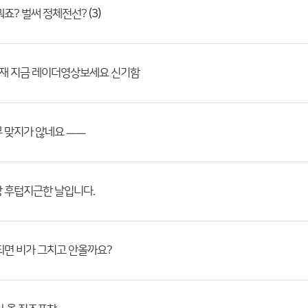
(3)
뭐죠? 벌써 정체전선?
현재 지금 레이더영상보세요 신기함
 맞지가 않네요 ㅡㅡ
 후텁지근한 날입니다.
되면 비가 그치고 안올까요?