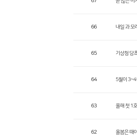
67
곧 많은 비
66
내일 과 모
65
기상청 당
64
5월이 3~
63
올해 첫 1
62
올봄은 때