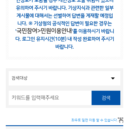
인정보가 포함될 경우 개인정보 노출 위험이 있으니
유의하여 주시기 바랍니다.
기상지식과 관련한 일부
게시물에 대해서는 선별하여 답변을 게재할 예정입
니다.
※ 기상청의 공식적인 답변이 필요한 경우는
국민참여>민원이용안내
'
'를 이용하시기 바랍니
다.
로그인 유지시간(10분) 내 작성 완료하여 주시기
바랍니다.
검색
좌우로 밀면 이동 할 수 있습니다.