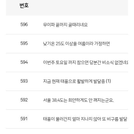
번호
자
유
토
론
게
시
판
596
무이파 끝까지 골때리네요
자
유
595
낮기온 25도 이상을 여름이라 가정하면
토
론
게
594
이번주 토요일 까지 참으면 당분간 비소식 없겠네요
시
판
593
(1)
지금 현재 태풍으로 활발하게 발달중
으
로
592
서울 38.4도는 희얀하게도 안 깨지는군요.
번
호,
제
591
(1)
태풍이 물러간지 얼마 지나지 않아 또 비구름 발달
목,