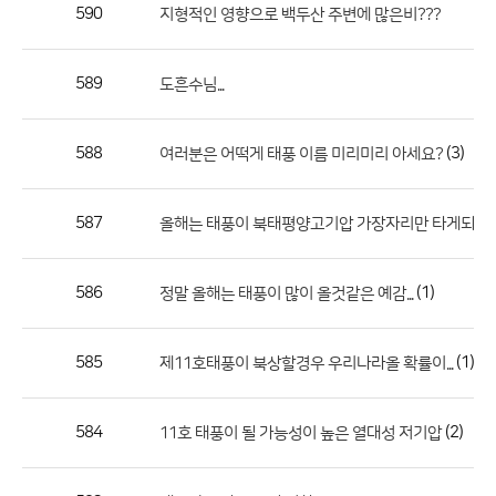
작
590
지형적인 영향으로 백두산 주변에 많은비???
성
자,
589
도흔수님...
등
록
일
588
(3)
여러분은 어떡게 태풍 이름 미리미리 아세요?
의
정
587
올해는 태풍이 북태평양고기압 가장자리만 타게되면...
보
를
586
(1)
정말 올해는 태풍이 많이 올것같은 예감...
제
공
합
585
(1)
제11호태풍이 북상할경우 우리나라올 확률이...
니
다.
584
(2)
11호 태풍이 될 가능성이 높은 열대성 저기압