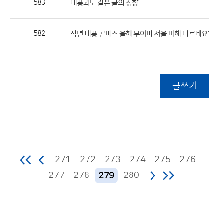
583
태풍과도 같은 글의 성향
582
(2
작년 태풍 곤파스 올해 무이파 서울 피해 다르네요?
글쓰기
271
272
273
274
275
276
277
278
280
279