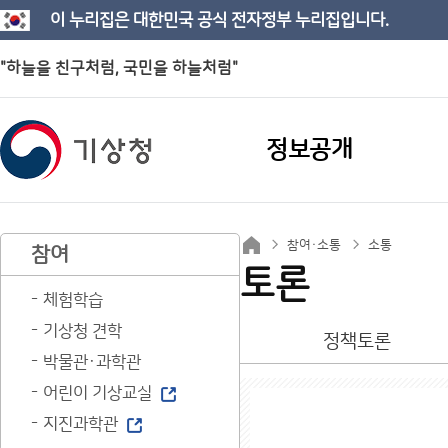
이 누리집은 대한민국 공식 전자정부 누리집입니다.
"하늘을 친구처럼, 국민을 하늘처럼"
정보공개
참여·소통
소통
참여
토론
체험학습
기상청 견학
정책토론
박물관·과학관
어린이 기상교실
지진과학관