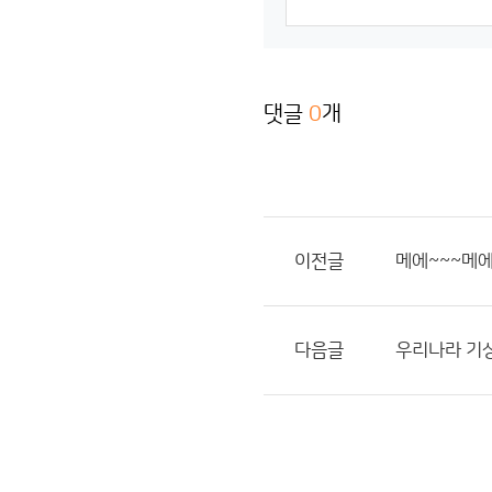
댓글
0
개
이전글
메에~~~메에
다음글
우리나라 기