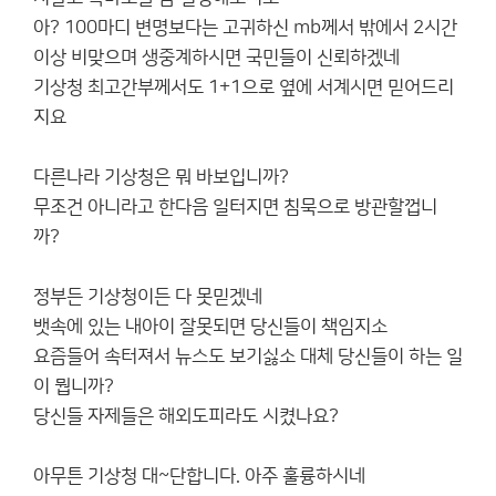
아? 100마디 변명보다는 고귀하신 mb께서 밖에서 2시간
이상 비맞으며 생중계하시면 국민들이 신뢰하겠네
기상청 최고간부께서도 1+1으로 옆에 서계시면 믿어드리
지요
다른나라 기상청은 뭐 바보입니까?
무조건 아니라고 한다음 일터지면 침묵으로 방관할껍니
까?
정부든 기상청이든 다 못믿겠네
뱃속에 있는 내아이 잘못되면 당신들이 책임지소
요즘들어 속터져서 뉴스도 보기싫소 대체 당신들이 하는 일
이 뭡니까?
당신들 자제들은 해외도피라도 시켰나요?
아무튼 기상청 대~단합니다. 아주 훌륭하시네