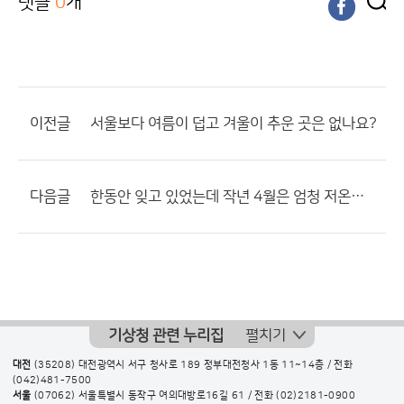
댓글
0
개
이전글
서울보다 여름이 덥고 겨울이 추운 곳은 없나요?
다음글
한동안 잊고 있었는데 작년 4월은 엄청 저온이었죠.
기상청 관련 누리집
펼치기
대전
(35208) 대전광역시 서구 청사로 189 정부대전청사 1동 11~14층 / 전화
(042)481-7500
서울
(07062) 서울특별시 동작구 여의대방로16길 61 / 전화
(02)2181-0900