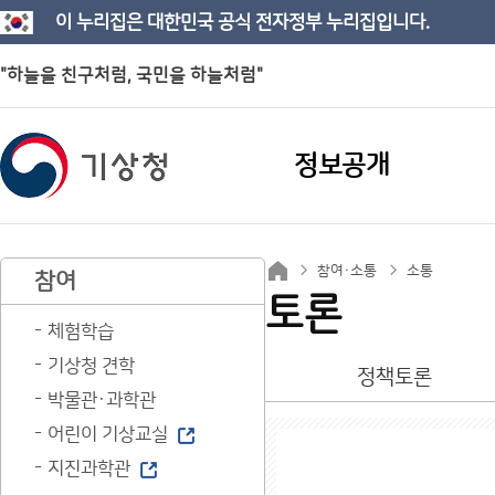
이 누리집은 대한민국 공식 전자정부 누리집입니다.
"하늘을 친구처럼, 국민을 하늘처럼"
정보공개
참여·소통
소통
참여
토론
체험학습
기상청 견학
정책토론
박물관·과학관
어린이 기상교실
지진과학관