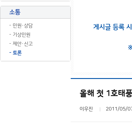
소통
민원·상담
게시글 등록 
기상민원
제안·신고
토론
올해 첫 1호태
이우진
2011/05/0