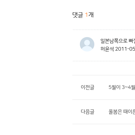
댓글
1
개
일본남쪽으로 빠
허윤석
2011-05
이전글
5월이 3~4
다음글
올봄은 때이