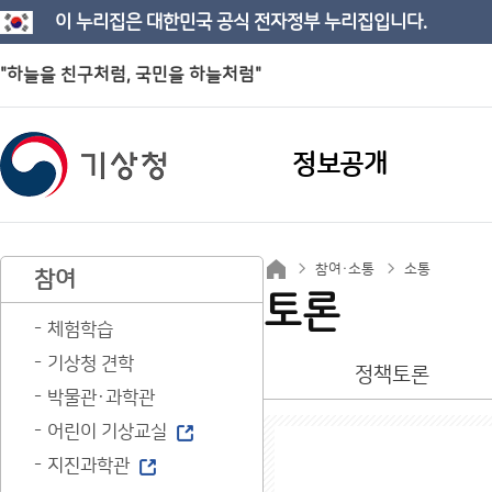
이 누리집은 대한민국 공식 전자정부 누리집입니다.
"하늘을 친구처럼, 국민을 하늘처럼"
정보공개
참여·소통
소통
참여
토론
체험학습
기상청 견학
정책토론
박물관·과학관
어린이 기상교실
지진과학관