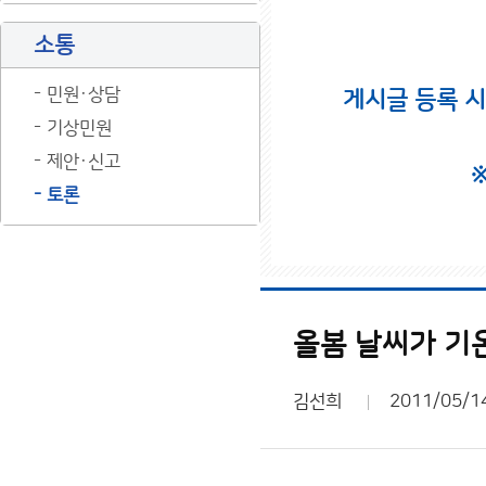
소통
민원·상담
게시글 등록 
기상민원
제안·신고
토론
올봄 날씨가 기
김선희
2011/05/1