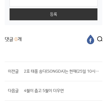
등록
댓글
0
개
이전글
2호 태풍 송다(SONGDA)는 현재(25일 10시) 필리핀 마닐라 동남동쪽 약 810km 부근 해상에서 북서진하고 있다
다음글
4월이 춥고 5월이 더우면