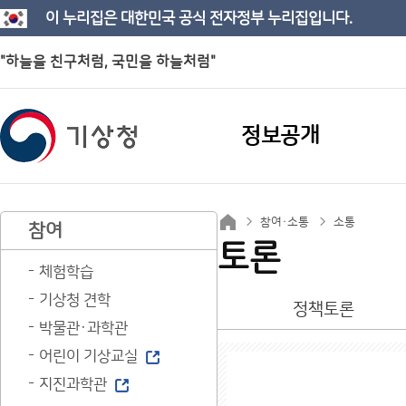
이 누리집은 대한민국 공식 전자정부 누리집입니다.
"하늘을 친구처럼, 국민을 하늘처럼"
정보공개
참여·소통
소통
참여
토론
체험학습
기상청 견학
정책토론
박물관·과학관
어린이 기상교실
지진과학관