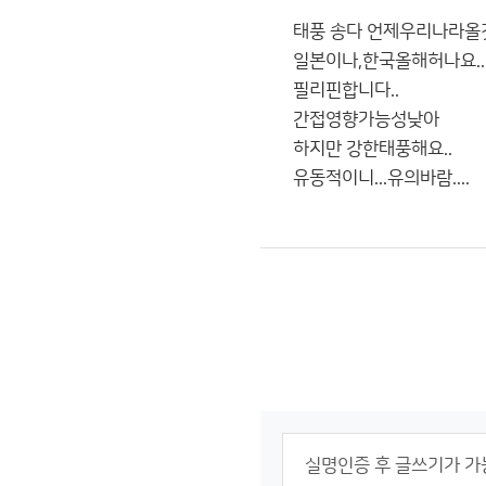
태풍 송다 언제우리나라올
일본이나,한국올해허나요..
필리핀합니다..
간접영향가능성낮아
하지만 강한태풍해요..
유동적이니...유의바람....