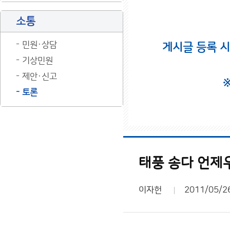
소통
민원·상담
게시글 등록 
기상민원
제안·신고
토론
태풍 송다 언제
이자헌
2011/05/2