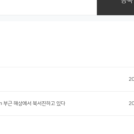
등록
2
0km 부근 해상에서 북서진하고 있다
2