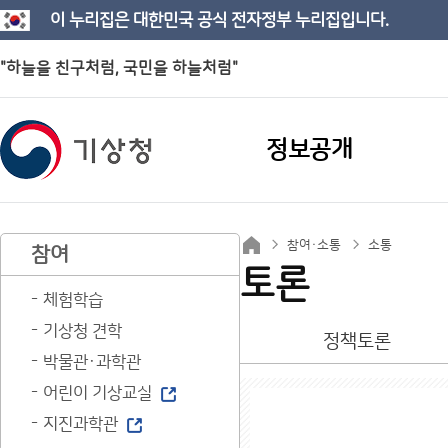
이 누리집은 대한민국 공식 전자정부 누리집입니다.
"하늘을 친구처럼, 국민을 하늘처럼"
정보공개
참여·소통
소통
참여
토론
체험학습
기상청 견학
정책토론
박물관·과학관
어린이 기상교실
지진과학관