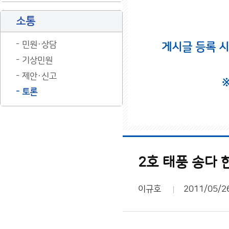
소통
민원·상담
게시글 등록 
기상민원
제안·신고
토론
2호 태풍 송다 
이규호
2011/05/2