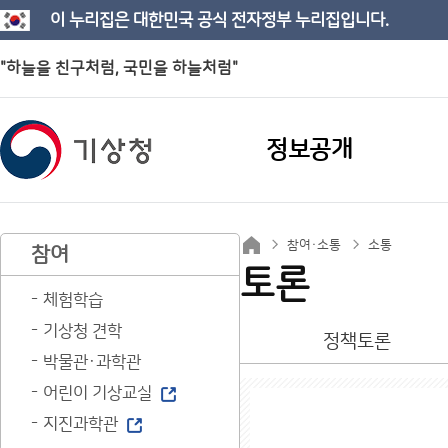
이 누리집은 대한민국 공식 전자정부 누리집입니다.
"하늘을 친구처럼, 국민을 하늘처럼"
정보공개
참여·소통
소통
참여
토론
체험학습
기상청 견학
정책토론
박물관·과학관
어린이 기상교실
지진과학관