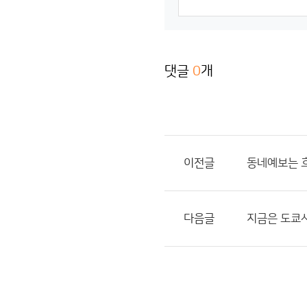
댓글
0
개
이전글
동네예보는 흐
다음글
지금은 도쿄사