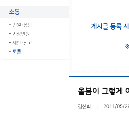
소통
민원·상담
게시글 등록 
기상민원
제안·신고
토론
올봄이 그렇게 
김선희
2011/05/2