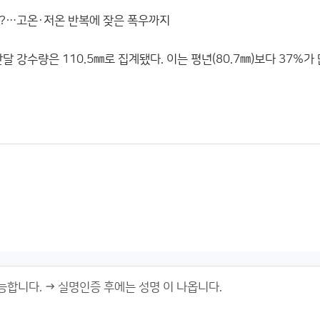
?…고온·저온 반복에 잦은 폭우까지
 강수량은 110.5㎜로 집계됐다. 이는 평년(80.7㎜)보다 37%가 많