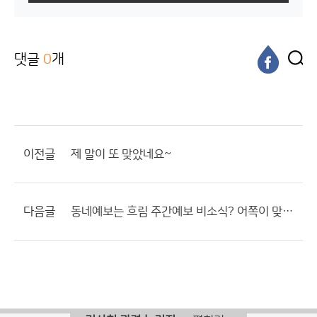
댓글
0
개
이전글
제 말이 또 맞았네요~
다음글
동네예보는 흐림 주간예보 비소식? 어쪽이 맞는거지요??