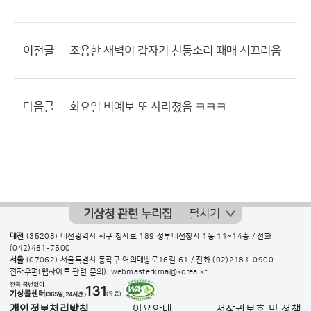
이전글
조용한 새벽이 갑자기 천둥소리 때매 시끄러움
다음글
화요일 비예보 또 사라졌음 ㅋㅋㅋ
기상청 관련 누리집
펼치기
대전
(35208) 대전광역시 서구 청사로 189 정부대전청사 1동 11~14층 / 전화
(042)481-7500
서울
(07062) 서울특별시 동작구 여의대방로16길 61 / 전화
(02)2181-0900
전자우편(웹사이트 관련 문의): webmasterkma@korea.kr
개인정보처리방침
이용안내
저작권보호 및 정책