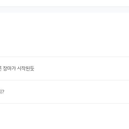
른 장마가 시작된듯
지?