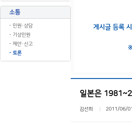
소통
민원·상담
게시글 등록 
기상민원
제안·신고
토론
일본은 1981~
김선희
2011/06/0