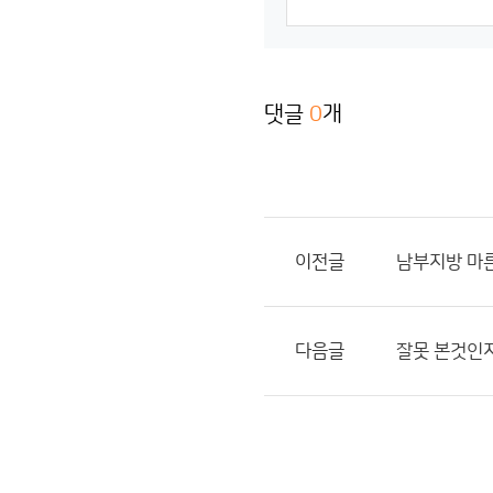
댓글
0
개
이전글
남부지방 마
다음글
잘못 본것인