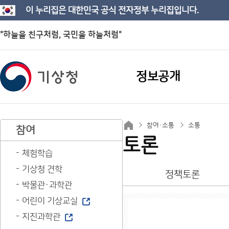
이 누리집은 대한민국 공식 전자정부 누리집입니다.
"하늘을 친구처럼, 국민을 하늘처럼"
정보공개
참여·소통
소통
참여
토론
체험학습
기상청 견학
정책토론
박물관·과학관
어린이 기상교실
지진과학관