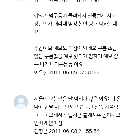
갑자기 먹구름이 몰려와서 천둥번개 치고
강한비가 내리때 엄청 봉변 낭패 당하는데
요
주간예보 예보도 의심이 되네요 구름 조금
맑음 구름많음 예보 했다가 갑자기 예보 없
는 비가 내리는등등 이요
이우진
2011-06-09 02:31:44
서울에 오늘같은 날 범죄가 많은 이유: 비 온
다고 한날 비는 안오고 습도만 잔뜩 쳐올림
ㅋㅋㅋ 그래서 후텁지근 불쾌지수 높아지고
범죄가 많아짐
김정근
2011-06-08 21:55:54