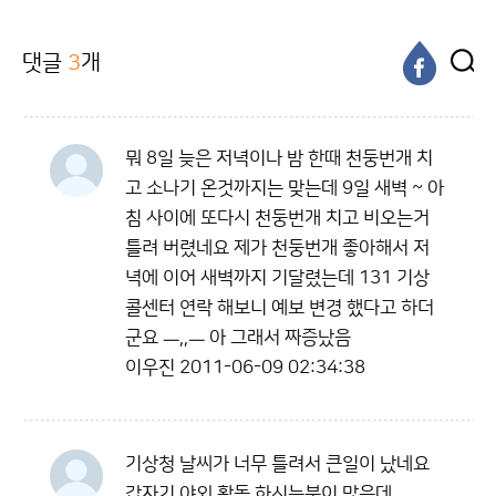
댓글
3
개
뭐 8일 늦은 저녁이나 밤 한때 천둥번개 치
고 소나기 온것까지는 맞는데 9일 새벽 ~ 아
침 사이에 또다시 천둥번개 치고 비오는거
틀려 버렸네요 제가 천둥번개 좋아해서 저
녁에 이어 새벽까지 기달렸는데 131 기상
콜센터 연락 해보니 예보 변경 했다고 하더
군요 ㅡ,,ㅡ 아 그래서 짜증났음
이우진
2011-06-09 02:34:38
기상청 날씨가 너무 틀려서 큰일이 났네요
갑자기 야외 활동 하시는분이 많은데