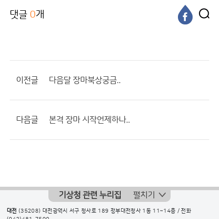
댓글
0
개
이전글
다음달 장마북상궁금..
다음글
본격 장마 시작언제하나..
기상청 관련 누리집
펼치기
대전
(35208) 대전광역시 서구 청사로 189 정부대전청사 1동 11~14층 / 전화