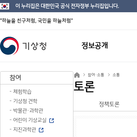
이 누리집은 대한민국 공식 전자정부 누리집입니다.
"하늘을 친구처럼, 국민을 하늘처럼"
정보공개
참여·소통
소통
참여
토론
체험학습
기상청 견학
정책토론
박물관·과학관
어린이 기상교실
지진과학관