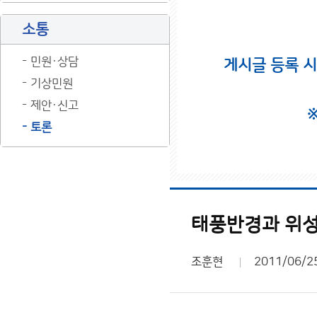
소통
민원·상담
게시글 등록 
기상민원
제안·신고
토론
태풍반경과 위성
조훈현
2011/06/2