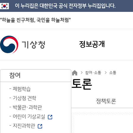
이 누리집은 대한민국 공식 전자정부 누리집입니다.
"하늘을 친구처럼, 국민을 하늘처럼"
정보공개
참여·소통
소통
참여
토론
체험학습
기상청 견학
정책토론
박물관·과학관
어린이 기상교실
지진과학관