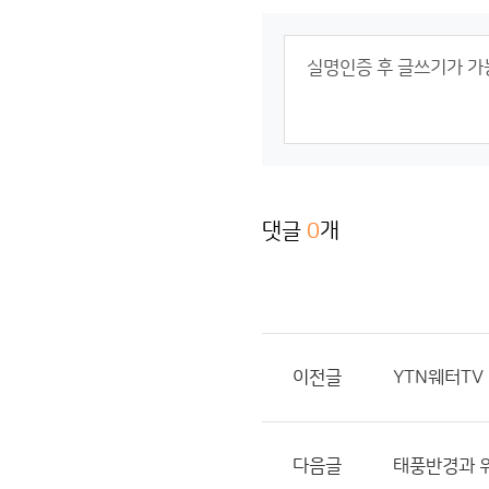
댓글
0
개
이전글
YTN웨터TV
다음글
태풍반경과 