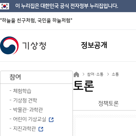
이 누리집은 대한민국 공식 전자정부 누리집입니다.
"하늘을 친구처럼, 국민을 하늘처럼"
정보공개
참여·소통
소통
참여
토론
체험학습
기상청 견학
정책토론
박물관·과학관
어린이 기상교실
지진과학관