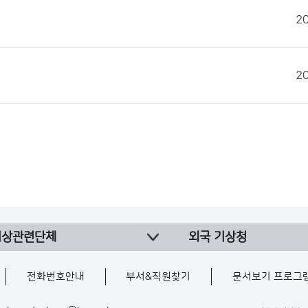
2
2
기상관련단체
외국 기상청
전화번호안내
부서&직원찾기
문서보기 프로그