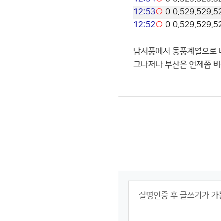
12:53
○
0
0.5
29.5
29.5
12:52
○
0
0.5
29.5
29.5
남서풍에서 동풍계열으로 
그나저나 부산은 언제쯤 비올