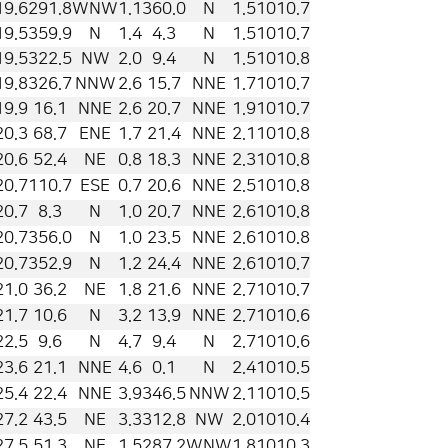
19.6
291.8
WNW
1.1
360.0
N
1.5
1010.7
19.5
359.9
N
1.4
4.3
N
1.5
1010.7
19.5
322.5
NW
2.0
9.4
N
1.5
1010.8
19.8
326.7
NNW
2.6
15.7
NNE
1.7
1010.7
19.9
16.1
NNE
2.6
20.7
NNE
1.9
1010.7
20.3
68.7
ENE
1.7
21.4
NNE
2.1
1010.8
20.6
52.4
NE
0.8
18.3
NNE
2.3
1010.8
20.7
110.7
ESE
0.7
20.6
NNE
2.5
1010.8
20.7
8.3
N
1.0
20.7
NNE
2.6
1010.8
20.7
356.0
N
1.0
23.5
NNE
2.6
1010.8
20.7
352.9
N
1.2
24.4
NNE
2.6
1010.7
21.0
36.2
NE
1.8
21.6
NNE
2.7
1010.7
21.7
10.6
N
3.2
13.9
NNE
2.7
1010.6
22.5
9.6
N
4.7
9.4
N
2.7
1010.6
23.6
21.1
NNE
4.6
0.1
N
2.4
1010.5
25.4
22.4
NNE
3.9
346.5
NNW
2.1
1010.5
27.2
43.5
NE
3.3
312.8
NW
2.0
1010.4
27.5
51.3
NE
1.5
287.2
WNW
1.8
1010.3