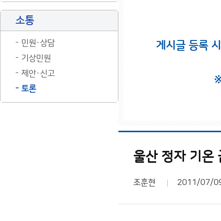
소통
민원·상담
게시글 등록 
기상민원
제안·신고
토론
울산 정자 기온
조훈현
2011/07/0