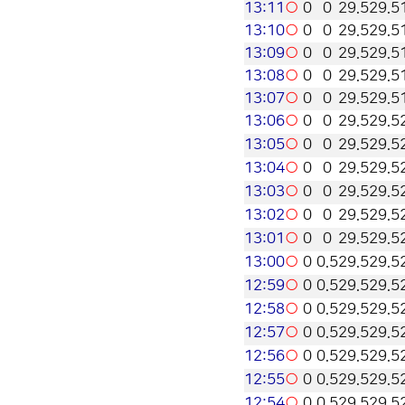
13:11
○
0
0
29.5
29.5
13:10
○
0
0
29.5
29.5
13:09
○
0
0
29.5
29.5
13:08
○
0
0
29.5
29.5
13:07
○
0
0
29.5
29.5
13:06
○
0
0
29.5
29.5
13:05
○
0
0
29.5
29.5
13:04
○
0
0
29.5
29.5
13:03
○
0
0
29.5
29.5
13:02
○
0
0
29.5
29.5
13:01
○
0
0
29.5
29.5
13:00
○
0
0.5
29.5
29.5
12:59
○
0
0.5
29.5
29.5
12:58
○
0
0.5
29.5
29.5
12:57
○
0
0.5
29.5
29.5
12:56
○
0
0.5
29.5
29.5
12:55
○
0
0.5
29.5
29.5
12:54
○
0
0.5
29.5
29.5