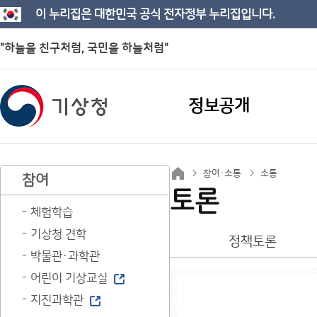
이 누리집은 대한민국 공식 전자정부 누리집입니다.
"하늘을 친구처럼, 국민을 하늘처럼"
정보공개
참여·소통
소통
참여
토론
체험학습
기상청 견학
정책토론
박물관·과학관
어린이 기상교실
지진과학관