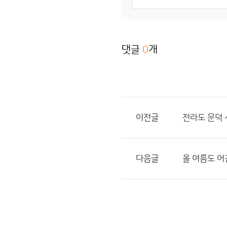
댓글
0
개
이전글
전라도 문덕 시
다음글
올 여름도 어