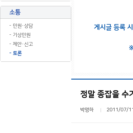
소통
민원·상담
게시글 등록 
기상민원
제안·신고
토론
정말 종잡을 수
박명하
2011/07/1