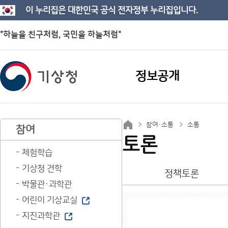
이 누리집은 대한민국 공식 전자정부 누리집입니다.
"하늘을 친구처럼, 국민을 하늘처럼"
정보공개
참여·소통
소통
참여
토론
체험학습
기상청 견학
정책토론
박물관·과학관
어린이 기상교실
지진과학관