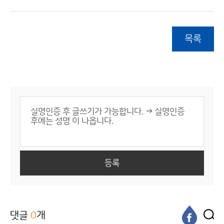
목록
등록
댓글
0
개