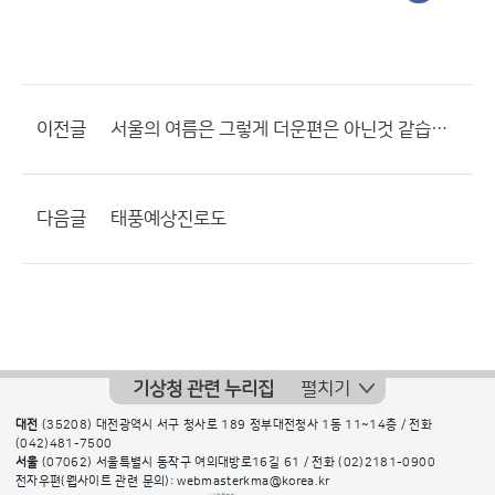
이전글
서울의 여름은 그렇게 더운편은 아닌것 같습니다.
다음글
태풍예상진로도
기상청 관련 누리집
펼치기
대전
(35208) 대전광역시 서구 청사로 189 정부대전청사 1동 11~14층 / 전화
(042)481-7500
서울
(07062) 서울특별시 동작구 여의대방로16길 61 / 전화
(02)2181-0900
전자우편(웹사이트 관련 문의): webmasterkma@korea.kr