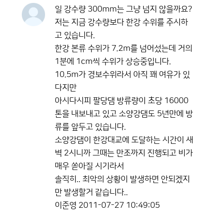
일 강수량 300mm는 그냥 넘지 않을까요?
저는 지금 강수량보다 한강 수위를 주시하
고 있습니다.
한강 본류 수위가 7.2m를 넘어섰는데 거의
1분에 1cm씩 수위가 상승중입니다.
10.5m가 경보수위라서 아직 꽤 여유가 있
다지만
아시다시피 팔당댐 방류량이 초당 16000
톤을 내보내고 있고 소양강댐도 5년만에 방
류를 앞두고 있습니다.
소양강댐이 한강대교에 도달하는 시간이 새
벽 2시니까 그때는 만조까지 진행되고 비가
매우 쏟아질 시기라서
솔직히.. 최악의 상황이 발생하면 안되겠지
만 발생할거 같습니다..
이준영
2011-07-27 10:49:05