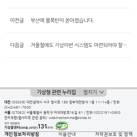
이전글
부산에 물폭탄이 쏟아졌습니다.
다음글
겨울철에도 기상이변 시스템도 마련되어야 할텐데
기상청 관련 누리집
펼치기
대전
(35208) 대전광역시 서구 청사로 189 정부대전청사 1동 11~14층 / 전화
(042)481-7500
서울
(07062) 서울특별시 동작구 여의대방로16길 61 / 전화
(02)2181-0900
전자우편(웹사이트 관련 문의): webmasterkma@korea.kr
개인정보처리방침
이용안내
저작권보호 및 정책