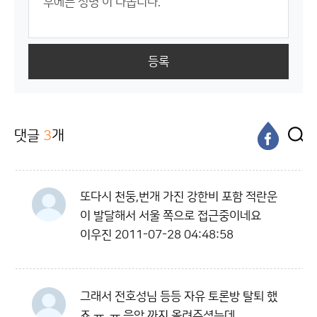
등록
댓글
3
개
또다시 천둥,번개 가진 강한비 포함 적란운
이 발달해서 서울 쪽으로 접근중이네요
이우진
2011-07-28 04:48:58
그래서 전호성님 등등 자유 토론방 탈퇴 했
죠 ㅠ_ㅠ 음악 까지 올려주셨는데